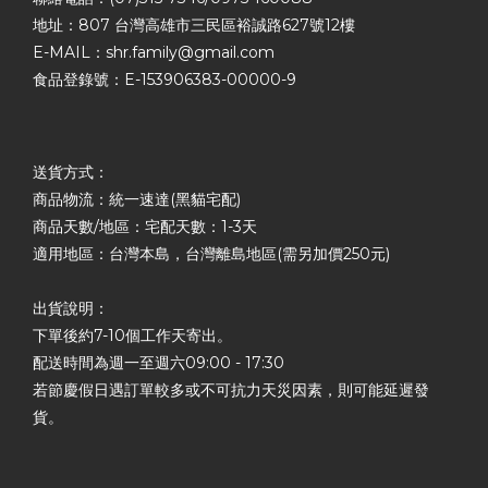
地址：807 台灣高雄市三民區裕誠路627號12樓
E-MAIL：shr.family@gmail.com
食品登錄號：E-153906383-00000-9
送貨方式：
商品物流：統一速達(黑貓宅配)
商品天數/地區：宅配天數：1-3天
適用地區：台灣本島，台灣離島地區(需另加價250元)
出貨說明：
下單後約7-10個工作天寄出。
配送時間為週一至週六09:00 - 17:30
若節慶假日遇訂單較多或不可抗力天災因素，則可能延遲發
貨。