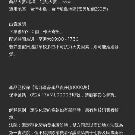
商品天數/地區：宅配天數：1-3天
適用地區：台灣本島，台灣離島地區(需另加價250元)
出貨說明：
下單後約7-10個工作天寄出。
配送時間為週一至週六09:00 - 17:30
若節慶假日遇訂單較多或不可抗力天災因素，則可能延遲發
貨。
產品已投保【富邦產品產品責任險1000萬】
保單號碼：0524-17AML0000818號，請顧客安心購買。
解釋原則：定型化契約條款如有疑問時，應有利於消費者解
釋。
法院：因定型化契約發生訴訟時，雙方同意以高雄地方法院為
第一審法院，但不得排除消費者保護法第四十七條及民事訴訟