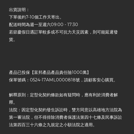
出貨說明：
下單後約7-10個工作天寄出。
配送時間為週一至週六09:00 - 17:30
若節慶假日遇訂單較多或不可抗力天災因素，則可能延遲發
貨。
產品已投保【富邦產品產品責任險1000萬】
保單號碼：0524-17AML0000818號，請顧客安心購買。
解釋原則：定型化契約條款如有疑問時，應有利於消費者解
釋。
法院：因定型化契約發生訴訟時，雙方同意以高雄地方法院為
第一審法院，但不得排除消費者保護法第四十七條及民事訴訟
法第四百三十六條之九規定之小額法院之適用。