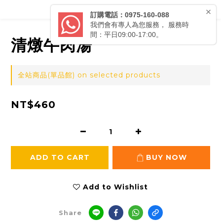
清燉牛肉湯
全站商品(單品館) on selected products
NT$460
ADD TO CART
BUY NOW
Add to Wishlist
Share