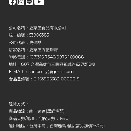
公司名稱：史家庄食品有限公司
統一編號：53906383
公司代表：史健勳
店家名稱：史家庄方便廚房
聯絡電話：(07)315-7346/0975-160088
地址：807 台灣高雄市三民區裕誠路627號12樓
E-MAIL：shr.family@gmail.com
食品登錄號：E-153906383-00000-9
送貨方式：
商品物流：統一速達(黑貓宅配)
商品天數/地區：宅配天數：1-3天
適用地區：台灣本島，台灣離島地區(需另加價250元)