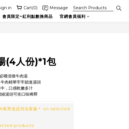
ign in
Cart(0)
Message
會員限定~紅利點數換商品
官網會員福利
BUY NOW
(4人份)*1包
饕必嚐清燉牛肉湯
膩，牛肉精華牢牢鎖進湯頭
適中，口感軟嫩多汁
，濃縮湯頭可依口味稀釋
島寄送請另洽客服＊ on selected
cted products