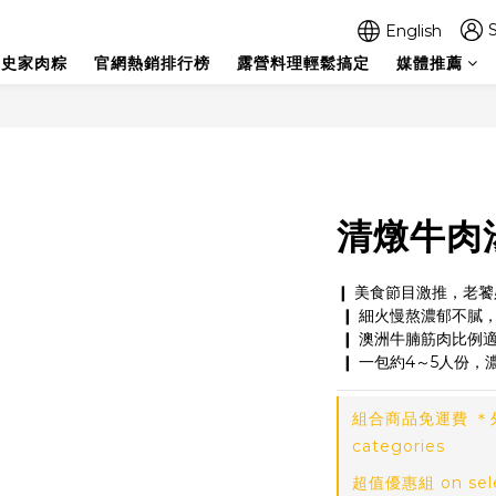
S
English
史家肉粽
官網熱銷排行榜
露營料理輕鬆搞定
媒體推薦
清燉牛肉湯
❙ 美食節目激推，老
 ❙ 細火慢熬濃郁不
 ❙ 澳洲牛腩筋肉比例
 ❙ 一包約4～5人份
組合商品免運費 ＊外
categories
超值優惠組 on sele