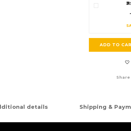
旗
S
ADD TO CA
Share
ditional details
Shipping & Pay