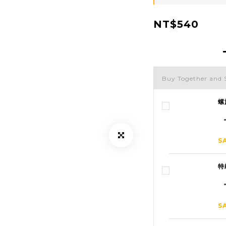
NT$540
Buy Together and 
螺
S
特
S