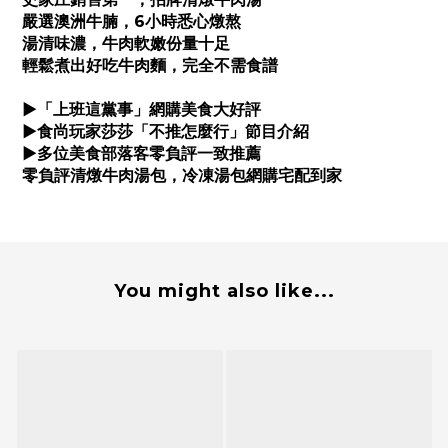
嚴選澳洲牛腩，6小時悉心燉熬
湯清味濃，牛肉軟嫩份量十足
輕鬆煮出好吃牛肉麵，完全不需食譜
▶
「上班這黨事」網購美食大好評
▶
食尚玩家莎莎「不推怎麼行」節目介紹
▶多位
美食部落客零負評一致推薦
零負評清燉牛肉湯包，冷凍湯包網購宅配到家
You might also like...