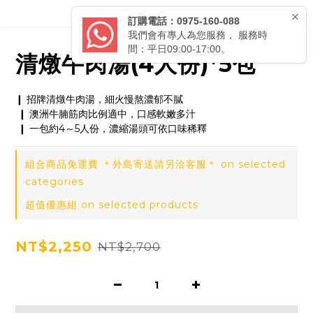
清燉牛肉湯(4人份)*5包
❙ 招牌清燉牛肉湯，細火慢熬濃郁不膩
 ❙ 澳洲牛腩筋肉比例適中，口感軟嫩多汁
 ❙ 一包約4～5人份，濃縮湯頭可依口味稀釋
組合商品免運費 ＊外島寄送請另洽客服＊ on selected
categories
超值優惠組 on selected products
NT$2,250
NT$2,700