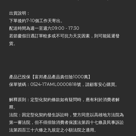
出貨說明：
下單後約7-10個工作天寄出。
配送時間為週一至週六09:00 - 17:30
若節慶假日遇訂單較多或不可抗力天災因素，則可能延遲發
貨。
產品已投保【富邦產品產品責任險1000萬】
保單號碼：0524-17AML0000818號，請顧客安心購買。
解釋原則：定型化契約條款如有疑問時，應有利於消費者解
釋。
法院：因定型化契約發生訴訟時，雙方同意以高雄地方法院為
第一審法院，但不得排除消費者保護法第四十七條及民事訴訟
法第四百三十六條之九規定之小額法院之適用。