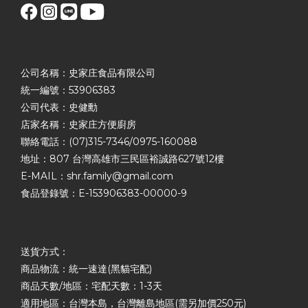
公司名稱：史家庄食品有限公司
統一編號：53906383
公司代表：史健勳
店家名稱：史家庄方便廚房
聯絡電話：(07)315-7346/0975-160088
地址：807 台灣高雄市三民區裕誠路627號12樓
E-MAIL：shr.family@gmail.com
食品登錄號：E-153906383-00000-9
送貨方式：
商品物流：統一速達(黑貓宅配)
商品天數/地區：宅配天數：1-3天
適用地區：台灣本島，台灣離島地區(需另加價250元)