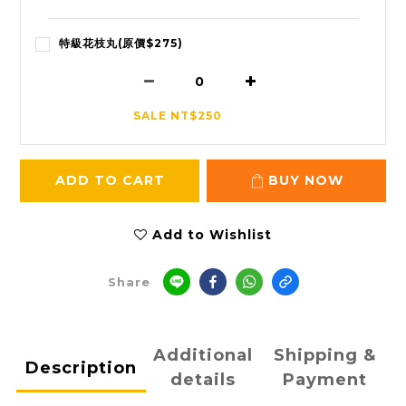
特級花枝丸(原價$275)
SALE NT$250
ADD TO CART
BUY NOW
Add to Wishlist
Share
Additional
Shipping &
Description
details
Payment