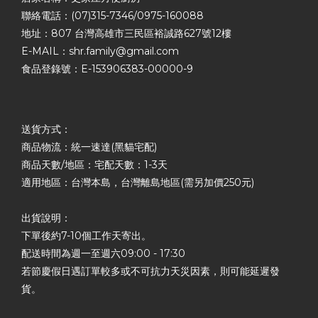
聯絡電話：(07)315-7346/0975-160088
地址：807 台灣高雄市三民區裕誠路627號12樓
E-MAIL：shr.family@gmail.com
食品登錄號：E-153906383-00000-9
送貨方式：
商品物流：統一速達(黑貓宅配)
商品天數/地區：宅配天數：1-3天
適用地區：台灣本島，台灣離島地區(需另加價250元)
出貨說明：
下單後約7-10個工作天寄出。
配送時間為週一至週六09:00 - 17:30
若節慶假日遇訂單較多或不可抗力天災因素，則可能延遲發
貨。