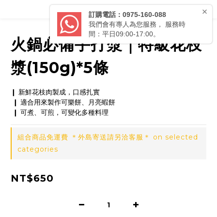
火鍋必備手打漿｜特級花枝
漿(150g)*5條
❙ 新鮮花枝肉製成，口感扎實
 ❙ 適合用來製作可樂餅、月亮蝦餅
 ❙ 可煮、可煎，可變化多種料理
組合商品免運費 ＊外島寄送請另洽客服＊ on selected
categories
NT$650