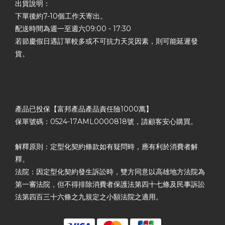
出貨說明：
下單後約7-10個工作天寄出。
配送時間為週一至週六09:00 - 17:30
若節慶假日遇訂單較多或不可抗力天災因素，則可能延遲發
貨。
產品已投保【富邦產品產品責任險1000萬】
保單號碼：0524-17AML0000818號，請顧客安心購買。
解釋原則：定型化契約條款如有疑問時，應有利於消費者解
釋。
法院：因定型化契約發生訴訟時，雙方同意以高雄地方法院為
第一審法院，但不得排除消費者保護法第四十七條及民事訴訟
法第四百三十六條之九規定之小額法院之適用。