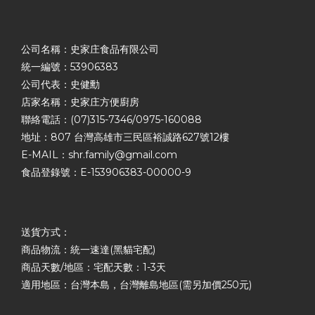
公司名稱：史家庄食品有限公司
統一編號：53906383
公司代表：史健勳
店家名稱：史家庄方便廚房
聯絡電話：(07)315-7346/0975-160088
地址：807 台灣高雄市三民區裕誠路627號12樓
E-MAIL：shr.family@gmail.com
食品登錄號：E-153906383-00000-9
送貨方式：
商品物流：統一速達(黑貓宅配)
商品天數/地區：宅配天數：1-3天
適用地區：台灣本島，台灣離島地區(需另加價250元)