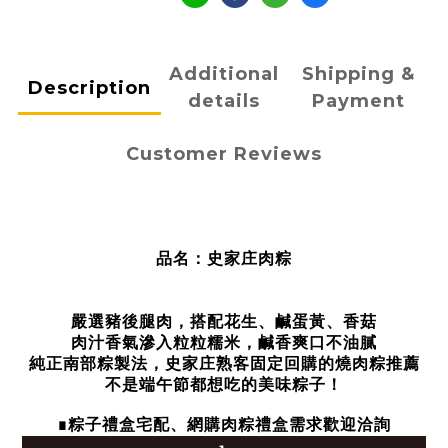
Additional
Shipping &
Description
details
Payment
Customer Reviews
品名：史家庄肉粽
嚴選
豬後腿肉，搭配
花生、鹹蛋黃、香菇
肉汁香氣滲入粒粒糯米，鹹香
爽口不油膩
純正南部粽製法，史家庄熟客固定回購的燒肉粽推薦
不是端午節都想吃的美味粽子！
粽子禮盒宅配、網購肉粽禮盒需求歡迎洽詢
∎