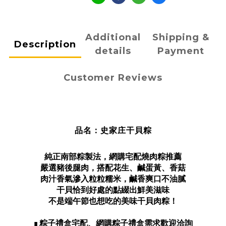
Additional
Shipping &
Description
details
Payment
Customer Reviews
品名：史家庄干貝粽
純正南部粽製法，網購宅配燒肉粽推薦
嚴選
豬後腿肉，搭配
花生、鹹蛋黃、香菇
肉汁香氣滲入粒粒糯米，鹹香
爽口不油膩
干貝恰到好處的點綴出鮮美滋味
不是端午節也想吃的美味干貝肉粽！
粽子禮盒宅配、網購粽子禮盒需求歡迎洽詢
∎