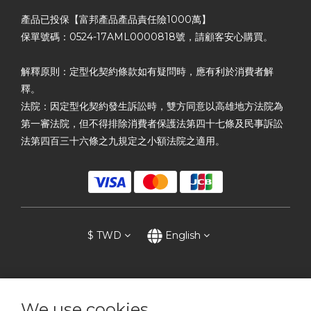
產品已投保【富邦產品產品責任險1000萬】
保單號碼：0524-17AML0000818號，請顧客安心購買。
解釋原則：定型化契約條款如有疑問時，應有利於消費者解
釋。
法院：因定型化契約發生訴訟時，雙方同意以高雄地方法院為
第一審法院，但不得排除消費者保護法第四十七條及民事訴訟
法第四百三十六條之九規定之小額法院之適用。
$
TWD
English
We use cookies
提醒您，我們不會以電話或簡訊方式通知變更付款方式。