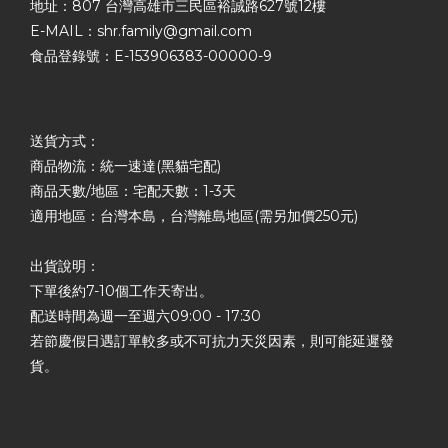
地址：807 台灣高雄市三民區裕誠路627號12樓
E-MAIL：shr.family@gmail.com
食品登錄號：E-153906383-00000-9
送貨方式：
商品物流：統一速達(黑貓宅配)
商品天數/地區：宅配天數：1-3天
適用地區：台灣本島，台灣離島地區(需另加價250元)
出貨說明：
下單後約7-10個工作天寄出。
配送時間為週一至週六09:00 - 17:30
若節慶假日遇訂單較多或不可抗力天災因素，則可能延遲發
貨。