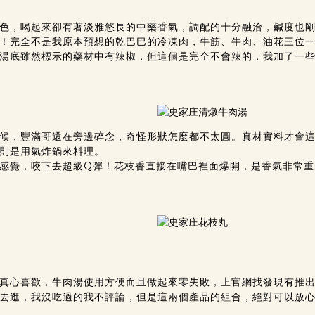
色，喝起來卻有著淡雅悠長的中藥香氣，調配的十分融洽，鹹度也
！完全不是我原本預想的乾巴巴的冷凍肉，牛筋、牛肉、油花三位
湯底雖然標示的藥材中有辣椒，但這個是完全不會辣的，我加了一
候，豐滿哥還在旁邊碎念，奇怪形狀怎麼都不太圓。真材實料才會
則是用氣炸鍋來料理。
感覺，咬下去超級Q彈！花枝香直接在嘴巴裡面爆開，是香氣非常重
真心喜歡，牛肉湯使用方便而且做起來零失敗，上官網找發現有推
去逛，我沒吃過的我不評論，但是這兩個產品的組合，絕對可以放