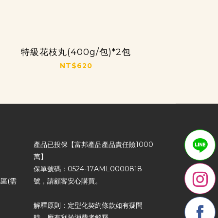
特級花枝丸(400g/包)*2包
NT$620
產品已投保【富邦產品產品責任險1000
萬】
保單號碼：0524-17AML0000818
區(需
號，請顧客安心購買。
解釋原則：定型化契約條款如有疑問
時，應有利於消費者解釋。