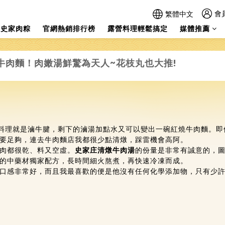
會
繁體中文
史家肉粽
官網熱銷排行榜
露營料理輕鬆搞定
媒體推薦
牛肉麵！肉嫩湯鮮驚為天人~花枝丸也大推!
肉料理就是滷牛腱，剩下的滷湯加點水又可以變出一碗紅燒牛肉麵。
要足夠，連去牛肉麵店我都很少點清燉，踩雷機會高阿。
肉都很乾、料又空虛。
史家庄
清燉牛肉湯
的份量是非常有誠意的，
的中藥材獨家配方，長時間細火熬煮，再快速冷凍而成。
口感非常好，而且我最喜歡的便是他沒有任何化學添加物，只有少