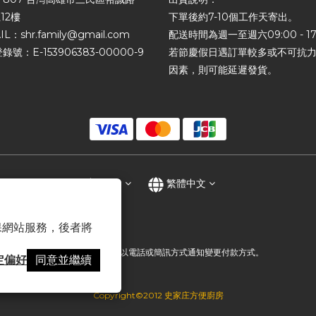
12樓
下單後約7-10個工作天寄出。
IL：shr.family@gmail.com
配送時間為週一至週六09:00 - 17
錄號：E-153906383-00000-9
若節慶假日遇訂單較多或不可抗
因素，則可能延遲發貨。
$
TWD
繁體中文
 以確保網站服務，後者將
提醒您，我們不會以電話或簡訊方式通知變更付款方式。
定偏好
同意並繼續
Copyright©2012 史家庄方便廚房