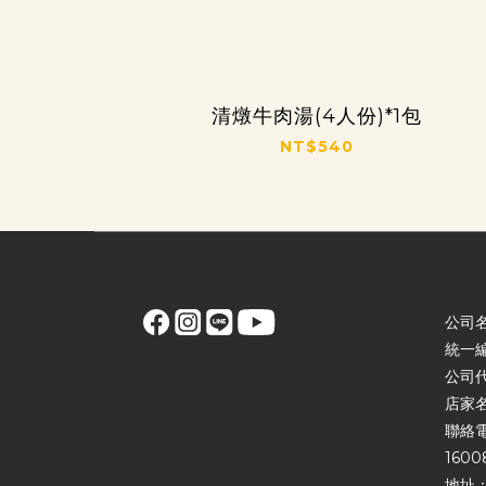
清燉牛肉湯(4人份)*1包
NT$540
公司
統一編
公司
店家
聯絡電話
1600
地址：