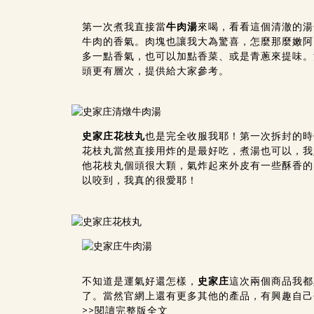
第一次煮我直接當
牛肉湯
來喝，看看這個清澈的湯
牛肉的香氣。肉塊也讓我大為驚喜，怎麼那麼嫩阿
多一點香氣，也可以加點香菜、或是青蔥來提味。
頭更有層次，提供給大家參考。
史家庄
花枝丸
也是完全收服我耶！第一次拆封的時
花枝丸當然直接用炸的是最好吃，煮湯也可以，我
他
花枝丸
個頭很大顆，氣炸起來外皮有一些酥香的
以咬到，我真的很愛耶！
不知道是運氣好還怎樣，
史家庄
這次兩個商品我都
了。當然官網上還有更多其他的產品，有興趣自己
>>閱讀完整版全文