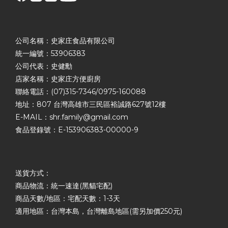
公司名稱：史家庄食品有限公司
統一編號：53906383
公司代表：史健勳
店家名稱：史家庄方便廚房
聯絡電話：(07)315-7346/0975-160088
地址：807 台灣高雄市三民區裕誠路627號12樓
E-MAIL：shr.family@gmail.com
食品登錄號：E-153906383-00000-9
送貨方式：
商品物流：統一速達(黑貓宅配)
商品天數/地區：宅配天數：1-3天
適用地區：台灣本島，台灣離島地區(需另加價250元)