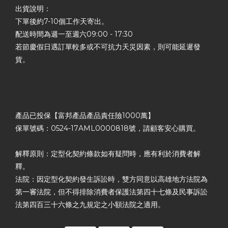
出貨說明：
下單後約7-10個工作天寄出。
配送時間為週一至週六09:00 - 17:30
若節慶假日遇訂單較多或不可抗力天災因素，則可能延遲發
貨。
產品已投保【富邦產品產品責任險1000萬】
保單號碼：0524-17AML0000818號，請顧客安心購買。
解釋原則：定型化契約條款如有疑問時，應有利於消費者解
釋。
法院：因定型化契約發生訴訟時，雙方同意以高雄地方法院為
第一審法院，但不得排除消費者保護法第四十七條及民事訴訟
法第四百三十六條之九規定之小額法院之適用。