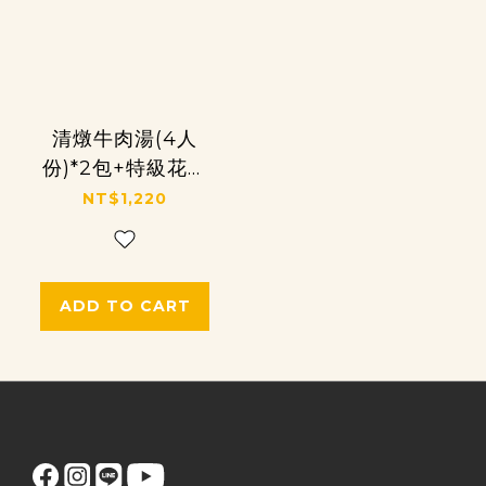
清燉牛肉湯(4人
份)*2包+特級花枝
丸*1包
NT$1,220
ADD TO CART