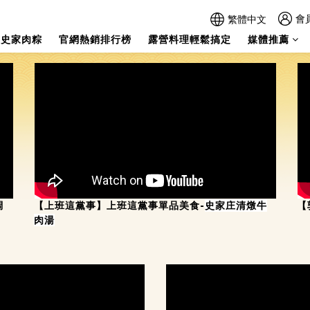
會
繁體中文
史家肉粽
官網熱銷排行榜
露營料理輕鬆搞定
媒體推薦
調
【上班這黨事】上班這黨事單品美食-
史家庄清燉牛
【
肉湯