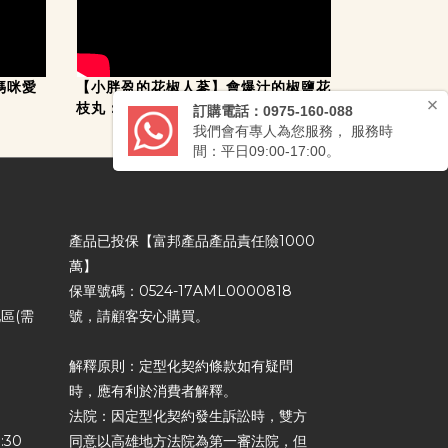
媽咪愛
【小胖盈的花椒人蔘】會爆汁的椒鹽花
枝丸：史家庄特級花枝丸
產品已投保【富邦產品產品責任險1000
萬】
保單號碼：0524-17AML0000818
區(需
號，請顧客安心購買。
解釋原則：定型化契約條款如有疑問
時，應有利於消費者解釋。
法院：因定型化契約發生訴訟時，雙方
:30
同意以高雄地方法院為第一審法院，但