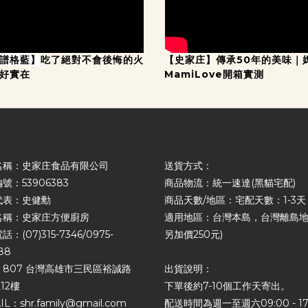
譜格藍】
吃了絕對不會後悔的火
【史家庄】傳承50年的美味｜
料好實在
MamiLove開箱實測
名稱：史家庄食品有限公司
送貨方式：
號：53906383
商品物流：統一速達(黑貓宅配)
代表：史健勳
商品天數/地區：宅配天數：1-3天
名稱：史家庄方便廚房
適用地區：台灣本島，台灣離島地
：(07)315-7346/0975-
另加價250元)
88
807 台灣高雄市三民區裕誠路
出貨說明：
12樓
下單後約7-10個工作天寄出。
IL：shr.family@gmail.com
配送時間為週一至週六09:00 - 17