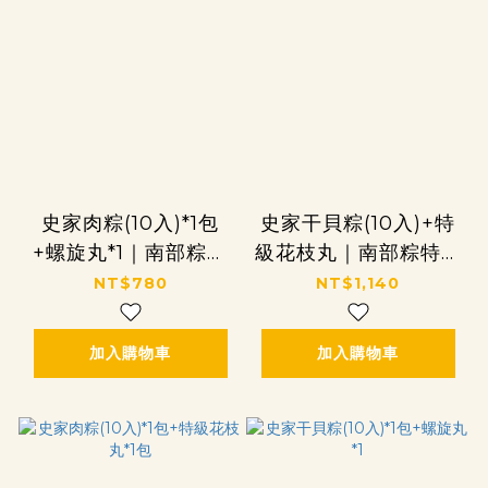
史家肉粽(10入)*1包
史家干貝粽(10入)+特
+螺旋丸*1｜南部粽家
級花枝丸｜南部粽特級
常組
雙鮮組
NT$780
NT$1,140
加入購物車
加入購物車