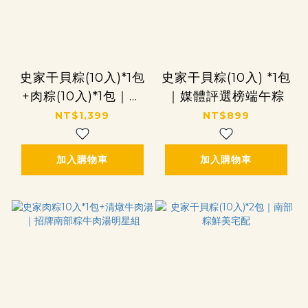
史家干貝粽(10入)*1包
史家干貝粽(10入) *1包
+肉粽(10入)*1包｜經
｜媒體評選榜端午粽
典雙粽組
NT$1,399
NT$899
加入購物車
加入購物車