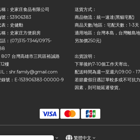
名稱：史家庄食品有限公司
送貨方式：
號：53906383
商品物流：統一速達(黑貓宅配)
代表：史健勳
商品天數/地區：宅配天數：1-3天
名稱：史家庄方便廚房
適用地區：台灣本島，台灣離島地
：(07)315-7346/0975-
另加價250元)
88
807 台灣高雄市三民區裕誠路
出貨說明：
12樓
下單後約7-10個工作天寄出。
IL：shr.family@gmail.com
配送時間為週一至週六09:00 - 17
錄號：E-153906383-00000-9
若節慶假日遇訂單較多或不可抗
因素，則可能延遲發貨。
$
TWD
繁體中文