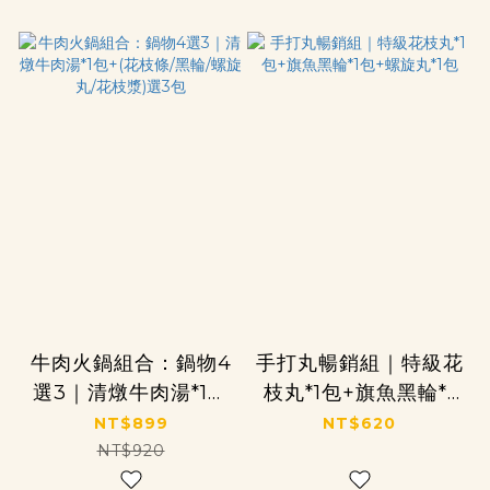
牛肉火鍋組合：鍋物4
手打丸暢銷組｜特級花
選3｜清燉牛肉湯*1包
枝丸*1包+旗魚黑輪*1
+(花枝條/黑輪/螺旋
包+螺旋丸*1包
NT$899
NT$620
丸/花枝漿)選3包
NT$920