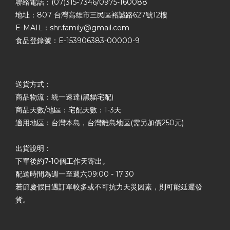
聯絡電話：(07)315-7346/0975-160088
地址：807 台灣高雄市三民區裕誠路627號12樓
E-MAIL：shr.family@gmail.com
食品登錄號：E-153906383-00000-9
送貨方式：
商品物流：統一速達(黑貓宅配)
商品天數/地區：宅配天數：1-3天
適用地區：台灣本島，台灣離島地區(需另加價250元)
出貨說明：
下單後約7-10個工作天寄出。
配送時間為週一至週六09:00 - 17:30
若節慶假日遇訂單較多或不可抗力天災因素，則可能延遲發
貨。