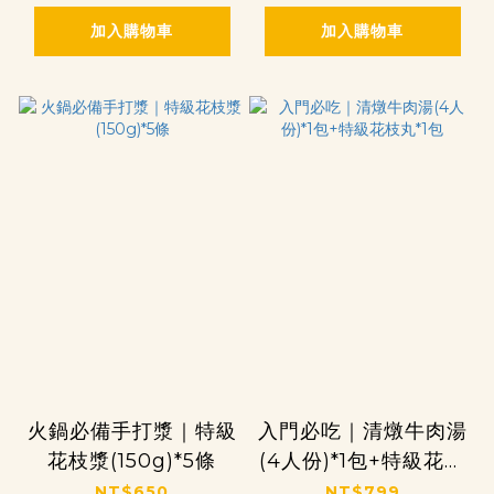
加入購物車
加入購物車
火鍋必備手打漿｜特級
入門必吃｜清燉牛肉湯
花枝漿(150g)*5條
(4人份)*1包+特級花枝
丸*1包
NT$650
NT$799