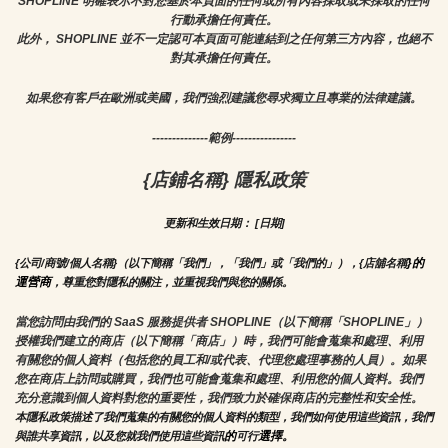
SHOPLINE 明確表示不對您基於本頁面的任何或所有內容採取或未採取的任何
行動承擔任何責任。
此外， SHOPLINE 並不一定認可本頁面可能連結到之任何第三方內容，也絕不
對其承擔任何責任。
如果您有客戶在歐洲或美國，我們強烈建議您尋求獨立且專業的法律建議。
--------------範例----------------
{店鋪名稱} 隱私政策
更新和生效日期： [日期]
}的
{公司/商號/個人名稱}（以下簡稱「我們」，「我們」或「我們的」），{店舖名稱
運營商
，尊重您對隱私的關注，並重視我們與您的關係。 
當您訪問由我們的 SaaS 服務提供者 SHOPLINE（以下簡稱「SHOPLINE」）
授權我們建立的商店（以下簡稱「商店」）時，我們可能會蒐集和處理、利用
有關您的個人資料（包括您的員工和/或代表、代理您處理事務的人員）。如果
您在商店上訪問或購買，我們也可能會蒐集和處理、利用您的個人資料。我們
充分意識到個人資料對您的重要性，我們致力於確保商店的完整性和安全性。
本隱私政策描述了我們蒐集的有關您的個人資料的類型，我們如何使用這些資訊，我們
的
選擇。
與誰共享資訊，以及您就我們使用這些資訊
可行