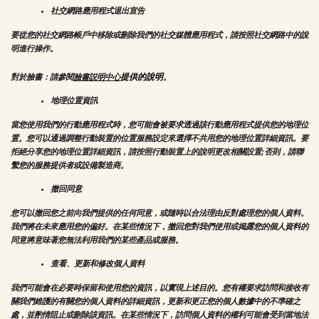
社交網路應用程式退出宣告
要從您的社交網路帳戶中移除或刪除我們的社交媒體應用程式，請按照社交網路中的說
明進行操作。
提供的說明
對於臉書：請參閱
臉書説明中心
。
地理位置資訊
當您使用我們的行動應用程式時，您可能會被要求透過該行動應用程式提供您的地理位
置。您可以通過調整行動裝置的位置服務設定來選擇不共用您的地理位置詳細資訊。要
拒絕分享您的地理位置詳細資訊，請按照行動裝置上的說明更改相關設置;否則，請聯
繫您的服務提供者或設備製造商。
撤回同意
您可以撤回您之前向我們提供的任何同意，或隨時以合法理由反對處理您的個人資料。
我們將在未來應用您的偏好。在某些情況下，撤回您對我們使用或揭露您的個人資料的
同意將意味著您無法利用我們的某些產品或服務。
查看、更新和修改個人資料
我們可能會在必要時保留和使用您的資訊，以實現上述目的。您有權要求訪問和接收有
關我們維護的有關您的個人資料的詳細資訊，更新和更正您的個人數據中的不準確之
處，並酌情阻止或刪除該資訊。在某些情況下，訪問個人資料的權利可能會受到當地法