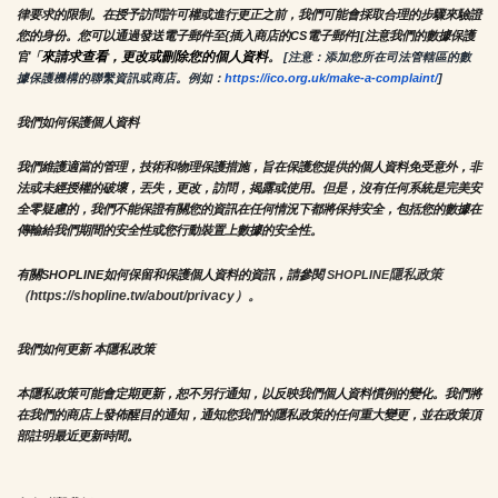
律要求的限制。在授予訪問許可權或進行更正之前，我們可能會採取合理的步驟來驗證
您的身份。您可以通過發送電子郵件至{插入商店的CS電子郵件][注意我們的數據保護
來請求查看，更改或刪除您的個人資料
官「
。
 [注意：添加您所在司法管轄區的數
據保護機構的聯繫資訊或商店。例如：
https://ico.org.uk/make-a-complaint/
]
我們如何保護個人資料
我們維護適當的管理，技術和物理保護措施，旨在保護您提供的個人資料免受意外，非
法或未經授權的破壞，丟失，更改，訪問，揭露或使用。但是，沒有任何系統是完美安
全零疑慮的，我們不能保證有關您的資訊在任何情況下都將保持安全，包括您的數據在
傳輸給我們期間的安全性或您行動裝置上數據的安全性。
隱私政策 
有關SHOPLINE如何保留和保護個人資料的資訊，請參閱 
SHOPLINE
（https://shopline.tw/about/privacy）。 
我們如何更新 本隱私政策 
本隱私政策可能會定期更新，恕不另行通知，以反映我們個人資料慣例的變化。我們將
在我們的商店上發佈醒目的通知，通知您我們的隱私政策的任何重大變更，並在政策頂
部註明最近更新時間。