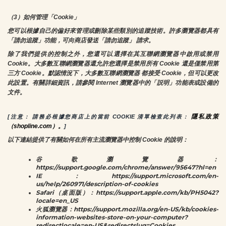
（3）如何管理「Cookie」
您可以根據自己的偏好來管理或刪除某些類別的追蹤技術。許多瀏覽器都具有
「請勿追蹤」功能，可向商店發送「請勿追蹤」 請求。
除了我們提供的控制之外，您還可以選擇在其互聯網瀏覽器中啟用或禁用
Cookie。大多數互聯網瀏覽器還允許您選擇是禁用所有 Cookie 還是僅禁用第
三方 Cookie。默認情況下，大多數互聯網瀏覽器 都接受 Cookie，但可以更改
此設置。有關詳細資訊，請參閱 Internet 瀏覽器中的「説明」功能表或設備的
文件。
隱私政策
[注意： 請務必根據您商店上的當前 COOKIE 清單檢查此列表： 
（shopline.com）。
]
以下連結提供了有關如何在所有主流瀏覽器中控制 Cookie 的說明：
谷歌瀏覽器：
https://support.google.com/chrome/answer/95647?hl=en
IE：https://support.microsoft.com/en-
us/help/260971/description-of-cookies
Safari（桌面版）：https://support.apple.com/kb/PH5042?
locale=en_US
火狐瀏覽器：https://support.mozilla.org/en-US/kb/cookies-
information-websites-store-on-your-computer?
redirectlocale=en-US&redirectslug=Cookies