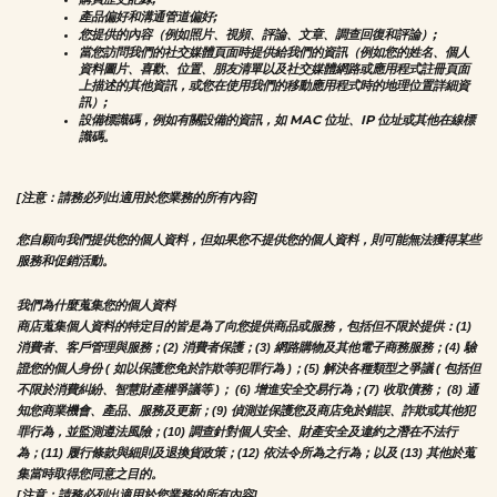
產品偏好和溝通管道偏好;
您提供的內容（例如照片、視頻、評論、文章、調查回復和評論）;
當您訪問我們的社交媒體頁面時提供給我們的資訊（例如您的姓名、個人
資料圖片、喜歡、位置、朋友清單以及社交媒體網路或應用程式註冊頁面
上描述的其他資訊，或您在使用我們的移動應用程式時的地理位置詳細資
訊）;
設備標識碼，例如有關設備的資訊，如 MAC 位址、IP 位址或其他在線標
識碼。
[注意：請務必列出適用於您業務的所有內容]
您自願向我們提供您的個人資料，但如果您不提供您的個人資料，則可能無法獲得某些
服務和促銷活動。
我們為什麼蒐集您的個人資料
商店蒐集個人資料的特定目的皆是為了向您提供商品或服務，包括但不限於提供：(1) 
消費者、客戶管理與服務；(2) 消費者保護；(3) 網路購物及其他電子商務服務；(4) 驗
證您的個人身份 ( 如以保護您免於詐欺等犯罪行為 )；(5) 解決各種類型之爭議 ( 包括但
不限於消費糾紛、智慧財產權爭議等 )； (6) 增進安全交易行為；(7) 收取債務； (8) 通
知您商業機會、產品、服務及更新；(9) 偵測並保護您及商店免於錯誤、詐欺或其他犯
罪行為，並監測遵法風險；(10) 調查針對個人安全、財產安全及違約之潛在不法行
為；(11) 履行條款與細則及退換貨政策；(12) 依法令所為之行為；以及 (13) 其他於蒐
集當時取得您同意之目的。
[注意：請務必列出適用於您業務的所有內容]