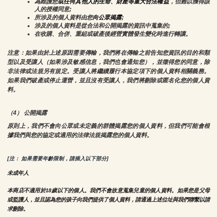
為維護您
或任何其他人的生命、財產等重大合法權益
，但難以獲得該
人的授權同意;
所涉及的個人資料由您
向公眾揭露
;
涉及的個人資料是從合法和公開揭露的資訊中蒐集的;
在收購、合併、重組或破產後經營實體發生變化時進行轉讓。
注意：如果由於上述原因需要傳輸，我們將在傳輸之前告知您資訊的目的和類
型以及受讓人（如果涉及敏感信息，我們也會通知您），並徵得您的同意，除
非法律或法規另有規定。受讓人將繼續履行本協定項下的個人資料相關義務。
如果我們破產或停止運營，並且沒有受讓人，我們將刪除或匿名化您的個人資
料。
（4） 公開揭露
原則上，我們不會向公眾或未定義的群體揭露您的個人資料，但我們可能會根
據我們與您的協定或適用的法律法規揭露您的個人資料。
[注： 如果需要年齡限制，請插入以下部分]
未成年人
本商店不適用於18歲以下的個人。我們不會故意蒐集兒童的個人資料。如果您是父母
或監護人，並且認為您的孩子向我們提供了個人資料，請通過上述位址與我們聯繫以請
求刪除。