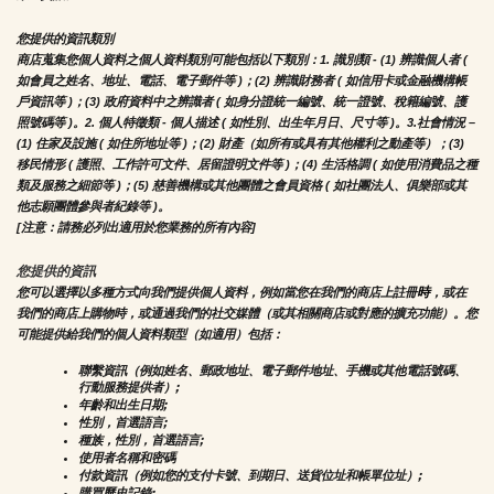
您提供的資訊類別
商店蒐集您個人資料之個人資料類別可能包括以下類別：1. 識別類 - (1) 辨識個人者 ( 
如會員之姓名、地址、電話、電子郵件等 )；(2) 辨識財務者 ( 如信用卡或金融機構帳
戶資訊等 )；(3) 政府資料中之辨識者 ( 如身分證統一編號、統一證號、稅籍編號、護
照號碼等 )。2. 個人特徵類 - 個人描述 ( 如性別、出生年月日、尺寸等 )。3.社會情況 – 
(1) 住家及設施 ( 如住所地址等 )；(2) 財產（如所有或具有其他權利之動產等）；(3) 
移民情形 ( 護照、工作許可文件、居留證明文件等 )；(4) 生活格調 ( 如使用消費品之種
類及服務之細節等 )；(5) 慈善機構或其他團體之會員資格 ( 如社團法人、俱樂部或其
他志願團體參與者紀錄等 )。
[注意：請務必列出適用於您業務的所有內容]
您提供的資訊
時
您可以選擇以多種方式向我們提供個人資料，例如當您在我們的商店上註冊
，或在
我們的商店上購物時，或通過我們的社交媒體（或其相關商店或對應的擴充功能）。您
可能提供給我們的個人資料類型（如適用）包括：
聯繫資訊（例如姓名、郵政地址、電子郵件地址、手機或其他電話號碼、
行動服務提供者）;
年齡和出生日期;
性別，首選語言;
種族，性別，首選語言;
使用者名稱和密碼
付款資訊（例如您的支付卡號、到期日、送貨位址和帳單位址）;
購買歷史記錄;