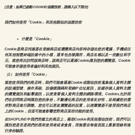
[注意：如果已啟動 COOKIE/追蹤技術，請插入以下部分]
我們如何使用「Cookie」和其他類似的追蹤技術
什麼是「Cookie」
Cookie是商店伺服器在登錄商店或瀏覽商店內容時存儲在您的電腦，手機或任
何其他智慧終端設備中的小檔，通常包含標識符，商店名稱以及一些數位和字
元。當您再次訪問該商店時，該商店可以通過Cookie識別您的瀏覽器。Cookie 
可能會存儲使用者偏好和其他資訊。
（2） 如何使用「Cookie」
當您使用我們的商店時，我們可能會通過Cookie或類似技術蒐集個人資料主體
的設備型號、操作系統、設備標識碼和登錄IP位址資訊，並緩存個人資料主體
的瀏覽資訊和點擊資訊，以便查看個人資料主體的網路環境。Cookies允許我
們在訪問商店時識別您的身份，不斷優化商店的使用者友好性，並根據您的需
求對商店進行調整。您也可以更改瀏覽器的設置，以便瀏覽器不接受我們商店
上的Cookie，但這可能會影響您對商店某些功能的使用。
在SHOPLINE中我們所建立的商店上，藉助Cookie和其他類似技術，我們可以
識別您是否是我們的既有使用者或者會員，而無需在每個頁面上重新登錄和進
行身份驗證。