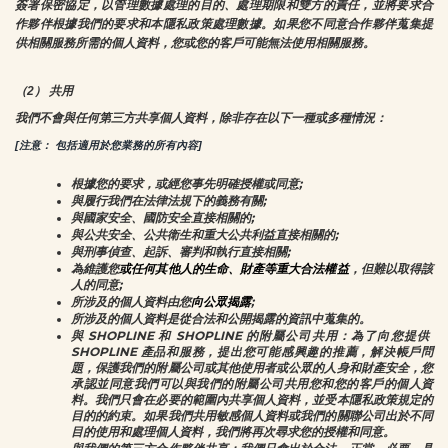
簽署保密協定，以管理數據處理的目的、處理期限和雙方的責任，並將要求合
作夥伴根據我們的要求和本隱私政策處理數據。如果您不同意合作夥伴蒐集提
供相關服務所需的個人資料，您或您的客戶可能無法使用相關服務。
（2） 共用
我們不會與任何第三方共享個人資料，除非存在以下一種或多種情況：
[注意： 包括適用於您業務的所有內容]
根據您的要求，或經您事先明確授權或同意;
與履行我們在法律法規下的義務有關;
與國家安全、國防安全直接相關的;
與公共安全、公共衛生和重大公共利益直接相關的;
與刑事偵查、起訴、審判和執行直接相關;
為維護您
或任何其他人的生命、財產等重大合法權益
，但難以取得該
人的同意;
所涉及的個人資料由您
向公眾揭露
;
所涉及的個人資料是從合法和公開揭露的資訊中蒐集的。
與 SHOPLINE 和 SHOPLINE 的附屬公司共用：為了向您提供 
SHOPLINE 產品和服務，提出您可能感興趣的推薦，解決帳戶問
題，保護我們的附屬公司或其他使用者或公眾的人身和財產安全，您
承認並同意我們可以與我們的附屬公司共用您和您的客戶的個人資
料。我們只會在必要的範圍內共享個人資料，並受本隱私政策規定的
目的的約束。如果我們共用敏感個人資料或我們的關聯公司出於不同
目的使用和處理個人資料，我們將再次尋求您的授權和同意。