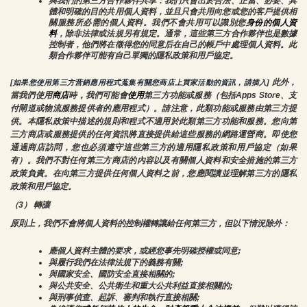
與我們的第三方合作夥伴共享：我們只會出於合法、正當、必要、具
體和明確的目的共用個人資料，並且只會共用向您或您的客戶提供相
關服務所必需的個人資料。我們不會共用可以識別您
身份的個人資
料
，除非法律或法規另有規定。通常，這些第三方合作夥伴也是數據
控制者，他們將在徵得您的同意后在自己的帳戶中處理個人資料。此
類合作夥伴可能有自己單獨的隱私政策和用戶協定。
 此外，
[如果您使用第三方营銷應用程式蒐集有關您商店上買家活動的資訊，請插入]
當我們使用
商店
時
，
我們可能會
使用
第三方功能或服務（包括Apps Store、支
付閘道或物流服務提供者的應用程式）。請注意，此類功能或服務由第三方提
供。本隱私政策中描述的規則和程式不適用於此類第三方功能和服務。您向第
三方商店或服務提供的任何資訊將直接提供給這些服務的網路運營商。即使您
通過商店訪問，您也必須遵守這些第三方的適用隱私政策和用戶協定（如果
有）。我們不對任何第三方商店的內容以及有關個人資料和安全措施的第三方
政策負責。在向第三方提供任何個人資料之前，您應閱讀並理解第三方的隱私
政策和用戶協定。
（3） 轉讓
原則上，我們不會將個人資料的控制權轉讓給任何第三方，但以下情況除外：
應個人資料主體的要求，或經您事先明確授權或同意;
與履行我們在法律法規下的義務有關;
與國家安全、國防安全直接相關的;
與公共安全、公共衛生和重大公共利益直接相關的;
與刑事偵查、起訴、審判和執行直接相關;