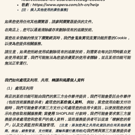
歌劇：https://www.opera.com/zh-cn/help
[注： 插入其他使用的廣告服務]
如果您使用任何其他瀏覽器，請參閱瀏覽器提供的文件。
在商店上，您可以通過清除緩存來刪除現有的追蹤技術。
當您在未登錄的情況下瀏覽網頁時，我們會蒐集實現流覽功能所需的Cookie，
以便為您提供相關服務。
請注意，如果您拒絕使用或刪除現有的追蹤技術，則需要在每次訪問時親自更
改使用者設置，我們可能無法為您提供優質的使用者體驗，並且某些功能可能
無法正常運行。
我們如何處理及利用、共用、轉讓和揭露個人資料
（1） 處理及利用
商店的某些功能可能由我們的第三方合作夥伴提供，我們可能會委託合作夥伴
（包括技術服務提供者）處理您的
某些個人資料
。 例如，當您使用自動支付功
能時，我們可能會要求第三方支付公司處理您的信用卡資訊，以便按照您的指
示向您收取相關服務費; 當
使用 
SHOPLINE 付款時，我們可能會要求第三方服
務提供者處理您和您客戶的個人資料，這些服務提供者可以促進「瞭解您的客
戶」以及交易監控和風險管理。 
 [注意：添加您與之共用此資訊的任何其他供應
我們將與第三方服務提供者
商。例如，銷售管道、支付閘道、運輸和履行應用程式]