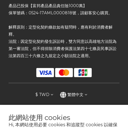
產品已投保【富邦產品產品責任險1000萬】
保單號碼：0524-17AML0000818號，請顧客安心購買。
解釋原則：定型化契約條款如有疑問時，應有利於消費者解
釋。
法院：因定型化契約發生訴訟時，雙方同意以高雄地方法院為
第一審法院，但不得排除消費者保護法第四十七條及民事訴訟
法第四百三十六條之九規定之小額法院之適用。
$
TWD
繁體中文
此網站使用 cookies
提醒您，我們不會以電話或簡訊方式通知變更付款方式。
Hi, 本網站使用必要 cookies 和追蹤型 cookies 以確保