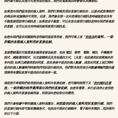
我們還可能以其他方式使用這些資訊，我們在蒐集資訊時會發出具體通知。
如果您向我們提供您的個人資料，我們打算將其用於直接行銷目的，以提供或宣傳我們
的商品和/或服務的可用性。但是，我們會在第一次向您傳送行銷訊息時確認您並沒有
不願意接受該等行銷訊息；如果您並不願意，可以在首次接受行銷訊息時向我們表達您
的意願，也可以在任何時候拒絕再接受行銷訊息。
「
的資料」一節
如您向我們提供有關資料並明確同意該等用途，我們可將上述
您提供
所載的各類個人資料用於直接促銷。
直接營銷通訊可能透過各種渠道發送給您，包括 電話、郵寄、電郵、簡訊、手機應用
程式、網路應用程式、社交媒體商店及其他通訊方式。 [注意：包括適用於您業務的所
有內容] 如果已經徵得您的同意，您在表格中提供的個人數據，或您在同意上述訂閱時
提供的個人數據將同時被我們用於該行銷目的。我們對本段所述任何數據傳輸問題的處
理將與本隱私政策中提供的內容保持一致。
倘若您不希望我們使用您的個人資料作直接促銷，您可隨時按照下文「
您的權利及選
」一節所載的程序選擇退出我們的直接促銷
擇
。如您有需要，本行必須停止使用您
的個人資料作直接促銷用途，而毋須向您收取任何費用。
您提供的個人資料用於直接行銷
我們只會根據中華民國個人資料保護法，將
。我們
的直接行銷內容可能有幾種形式，包括但不限於行銷郵件、電子郵件和簡訊，其詳情列
於以下小節。