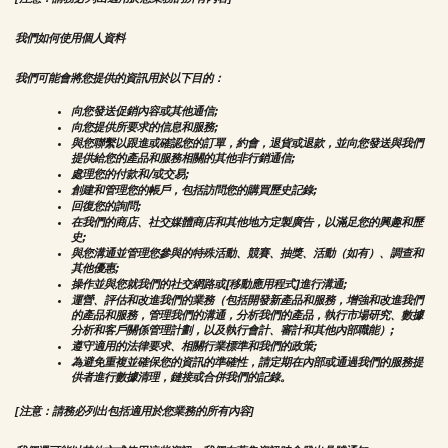
我們如何使用個人資料
我們可能會將您提供的資訊用於以下目的：
向您發送促銷內容或其他通信;
向您提供所要求的信息和服務;
與您聯繫以跟進或確認您的訂單，約會，退貨或退款，並向您發送與我們
提供給您的產品和服務相關的其他非行銷通信;
處理您的付款和/或交易;
創建和管理您的帳戶，包括訪問您的購買歷史記錄;
回復您的詢問;
在我們的商店、社交媒體商店和其他地方定製廣告，以滿足您的興趣和歷
史;
與您溝通並管理您參與的特殊活動、競賽、抽獎、活動（如有）、調查和
其他優惠;
操作並與您就我們的社交網路或[移動應用程式]進行溝通;
運營、評估和改進我們的業務（包括開發新產品和服務，增強和改進我們
的產品和服務，管理我們的溝通，分析我們的產品，執行市場研究、數據
分析和客戶關係管理計劃，以及執行會計、審計和其他內部職能）;
遵守適用的法律要求、相關行業標準和我們的政策;
為避免重複並確保您的資訊的準確性，請定期在內部或通過我們的服務提
供者進行數據清理，鏈接或合併我們的記錄。
[注意：請務必列出包括適用於您業務的所有內容]