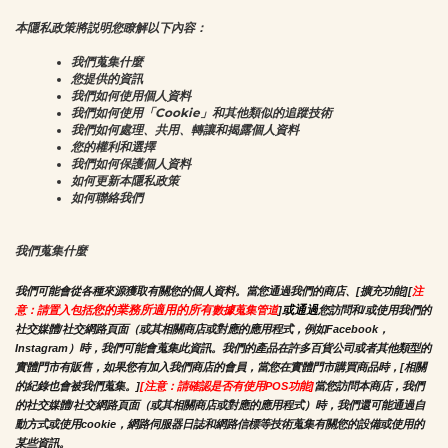
本隱私政策將説明您瞭解以下內容：
我們蒐集什麼
您提供的資訊
我們如何使用個人資料
我們如何使用「Cookie」和其他類似的追蹤技術
我們如何處理、共用、轉讓和揭露個人資料
您的權利和選擇
我們如何保護個人資料
如何更新本隱私政策
如何聯絡我們
我們蒐集什麼
我們可能會從各種來源獲取有關您的個人資料。當您通過我們的商店、[擴充功能][
注
您的業務所適用的所有
或通過
意：請置入包括
數據蒐集管道
]
您訪問和/或使用我們的
社交媒體/社交網路頁面（或其相關商店或對應的應用程式，例如Facebook，
Instagram）時，我們可能會蒐集此資訊。我們的產品在許多百貨公司或者其他類型的
實體門市有販售，如果您有加入我們商店的會員，當您在實體門市購買商品時，[相關
的紀錄也會被我們蒐集。]
[注意：請確認是否有使用POS功能]
當您訪問本商店，我們
的社交媒體/社交網路頁面（或其相關商店或對應的應用程式）時，我們還可能通過自
動方式或使用cookie，網路伺服器日誌和網路信標等技術蒐集有關您的設備或使用的
某些資訊。