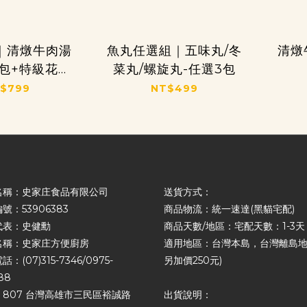
｜清燉牛肉湯
魚丸任選組｜五味丸/冬
清燉牛
*1包+特級花枝
菜丸/螺旋丸-任選3包
*1包
$799
NT$499
名稱：史家庄食品有限公司
送貨方式：
號：53906383
商品物流：統一速達(黑貓宅配)
代表：史健勳
商品天數/地區：宅配天數：1-3天
名稱：史家庄方便廚房
適用地區：台灣本島，台灣離島地
：(07)315-7346/0975-
另加價250元)
88
807 台灣高雄市三民區裕誠路
出貨說明：