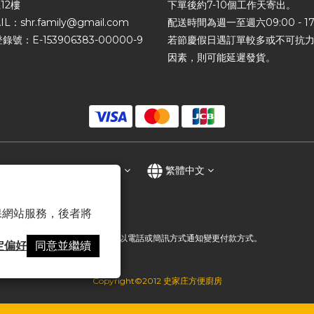
12樓
下單後約7-10個工作天寄出。
IL：shr.family@gmail.com
配送時間為週一至週六09:00 - 17
錄號：E-153906383-00000-9
若節慶假日遇訂單較多或不可抗
因素，則可能延遲發貨。
$
TWD
繁體中文
 以確保網站服務，後者將
提醒您，我們不會以電話或簡訊方式通知變更付款方式。
定偏好
同意並繼續
Copyright©2012 史家庄方便廚房