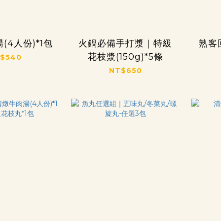
(4人份)*1包
火鍋必備手打漿｜特級
熟客
花枝漿(150g)*5條
$540
NT$650