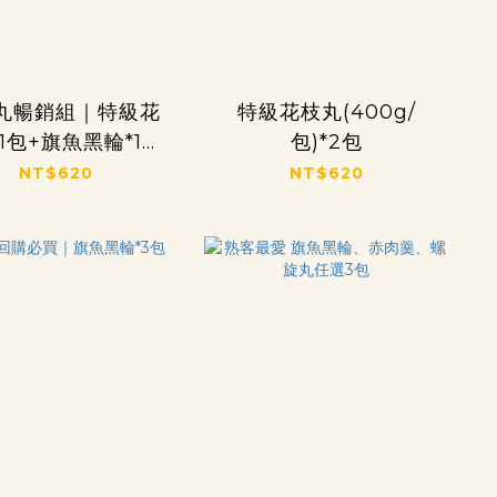
丸暢銷組｜特級花
特級花枝丸(400g/
1包+旗魚黑輪*1包
包)*2包
+螺旋丸*1包
NT$620
NT$620