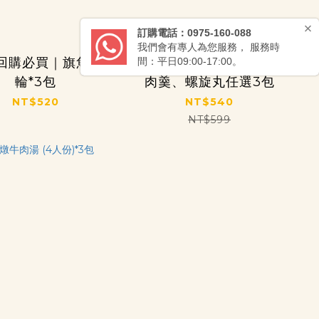
回購必買｜旗魚黑
熟客最愛 旗魚黑輪、赤
輪*3包
肉羹、螺旋丸任選3包
NT$520
NT$540
NT$599