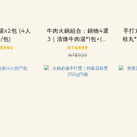
x2包 (4人
牛肉火鍋組合：鍋物4選
手打
/包)
3｜清燉牛肉湯*1包+(花
枝丸*
枝條/黑輪/螺旋丸/花枝
$980
NT$899
漿)選3包
NT$920