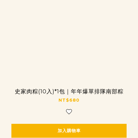
史家肉粽(10入)*1包｜年年爆單排隊南部粽
NT$680
加入購物車