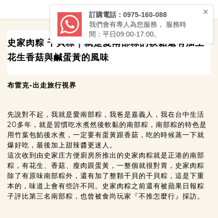
史家肉粽 干貝粽｜就是愛南部粽的軟黏還有加上
花生香菇與鹹蛋黃的風味
布雷克-出走旅行視界
先說對不起，我就是愛南部粽，我爸是嘉義人，我在台中生活
20多年，就是習慣吃水煮然後軟黏的南部粽，南部粽的特色是
用竹葉包餡後水煮，一定要有蛋黃跟香菇，吃的時候蒸一下就
爆好吃，最後加上甜辣醬更迷人。
這次收到由史家庄方便廚房所推出的史家肉粽就是正港的南部
粽，有花生、香菇、瘦肉跟蛋黃，一整個就很對胃，史家肉粽
除了有原味南部粽外，還有加了整顆干貝的干貝粽，這是下重
本的，味道上會有些許不同。史家肉粽之前還有被蘋果日報粽
子評比第三名南部粽，也曾被食尚玩家『不推怎麼行』採訪。