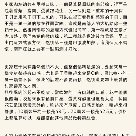
史家肉粽總共有兩種口味，一個是算是原味的南部粽，裡面是
包著香菇、瘦肉、蛋黃跟花生，另一個則是下重本的干貝粽，
干貝是用乾干貝下去包的，可以在裡面看得到整顆的干貝，而
不是一絲一絲的放在裡面當餡，這就是南部人的大氣給你一整
顆干貝。然後南部粽的處理方式也很簡單，第一種就是直接水
煮加熱，我們俗稱的撒肉粽，第二種就是退冰後放電鍋，早上
出門這方式很方便，然後第三種是用微波加熱，這我個人不習
慣，南部粽就是要有一點濕潤才好吃。
史家庄干貝粽雖然個頭不大，但整個餡料是滿的，要起來每一
樣食材都很有口感，尤其是干貝咬起來會是Q的，胃比較小的一
餐一顆差不多，像我的話差不多要兩顆，然後還要加上最愛的
甜辣醬來吃才爽。
豬後腿肉吃起來不乾柴，蠻軟嫩的，有肉絲的口感，花生整個
很飽滿，咬起來很有鬆脆口感，蛋黃有鹹度但度會太過，韓國
花菇還讓我蠻意外的，吃起來有厚度，口感是脆的，咬起來很
舒服，10顆裝平均一顆是49元，20顆裝一顆是42.5元，價格
上都還算可以，還能搭配其他商品做特惠組合。
史家肉粽除了單買10顆或20顆肉粽之外，還有推出與花枝丸與