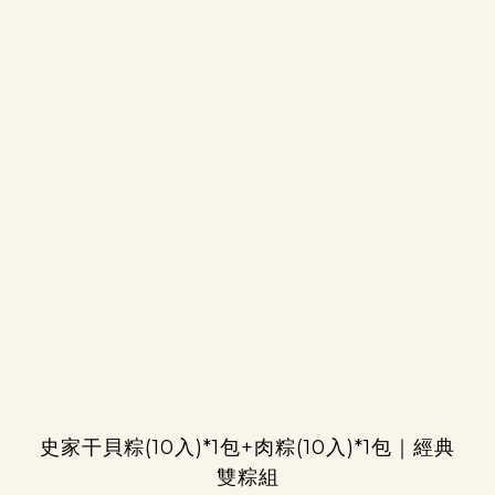
史家干貝粽(10入)*1包+肉粽(10入)*1包｜經典
雙粽組