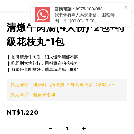
清燉牛肉湯(4人份)*2包+特
級花枝丸*1包
❙ 招牌清燉牛肉湯，細火慢熬濃郁不膩
❙ 吃得到大塊花枝，用料實在的花枝丸
❙ 解饞份量剛剛好，簡單調理馬上開動
指定分類，組合商品免運費 ＊外島寄送請另洽客服＊
指定商品，超值優惠組
NT$1,220