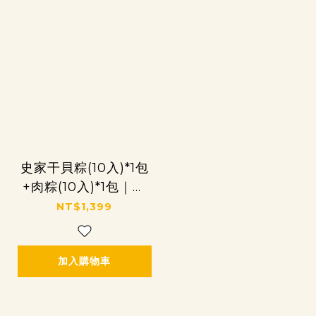
史家干貝粽(10入)*1包
+肉粽(10入)*1包｜經
典雙粽組
NT$1,399
加入購物車