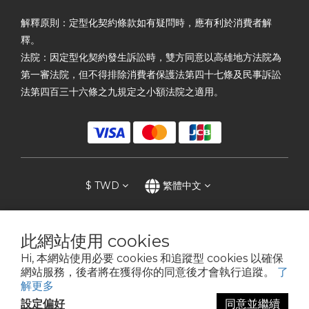
解釋原則：定型化契約條款如有疑問時，應有利於消費者解
釋。
法院：因定型化契約發生訴訟時，雙方同意以高雄地方法院為
第一審法院，但不得排除消費者保護法第四十七條及民事訴訟
法第四百三十六條之九規定之小額法院之適用。
$
TWD
繁體中文
此網站使用 cookies
提醒您，我們不會以電話或簡訊方式通知變更付款方式。
Hi, 本網站使用必要 cookies 和追蹤型 cookies 以確保
網站服務，後者將在獲得你的同意後才會執行追蹤。
了
解更多
Copyright©2012 史家庄方便廚房
設定偏好
同意並繼續