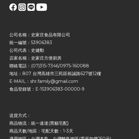
公司名稱：史家庄食品有限公司
統一編號：53906383
公司代表：史健勳
店家名稱：史家庄方便廚房
聯絡電話：(07)315-7346/0975-160088
地址：807 台灣高雄市三民區裕誠路627號12樓
E-MAIL：shr.family@gmail.com
食品登錄號：E-153906383-00000-9
送貨方式：
商品物流：統一速達(黑貓宅配)
商品天數/地區：宅配天數：1-3天
適用地區：台灣本島，台灣離島地區(需另加價250元)