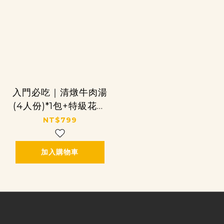
入門必吃｜清燉牛肉湯
(4人份)*1包+特級花枝
丸*1包
NT$799
加入購物車