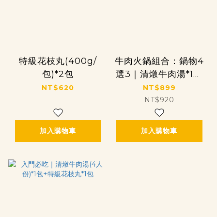
特級花枝丸(400g/
牛肉火鍋組合：鍋物4
包)*2包
選3｜清燉牛肉湯*1包
+(花枝條/黑輪/螺旋
NT$620
NT$899
丸/花枝漿)選3包
NT$920
加入購物車
加入購物車